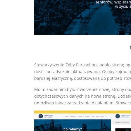
Stowarzyszenie Żółty Parasol posiadało stronę op
dość sporadycznie aktualizowana. Osoby zajmując
bardziej elastyczną, dostosowaną do potrzeb stow
Moim zadaniem było stworzenie nowej strony opa
dotychczasowych danych na nową stronę. Dodatk
umożliwia łatwe zarządzania działaniami Stowarzy