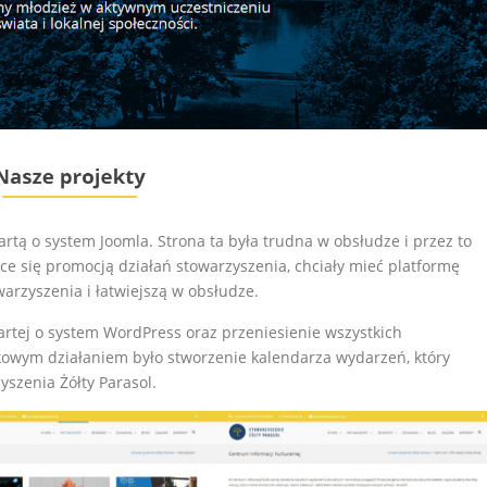
artą o system Joomla. Strona ta była trudna w obsłudze i przez to
e się promocją działań stowarzyszenia, chciały mieć platformę
arzyszenia i łatwiejszą w obsłudze.
rtej o system WordPress oraz przeniesienie wszystkich
owym działaniem było stworzenie kalendarza wydarzeń, który
szenia Żółty Parasol.